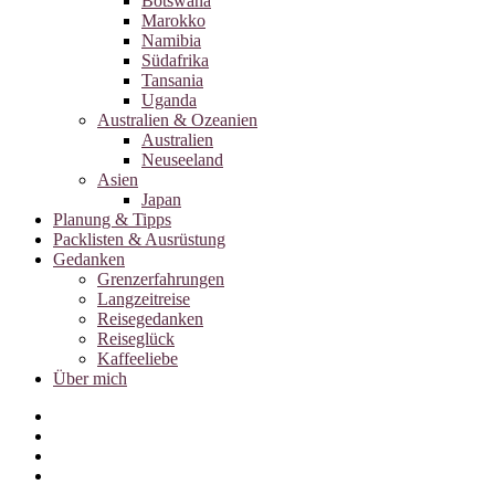
Botswana
Marokko
Namibia
Südafrika
Tansania
Uganda
Australien & Ozeanien
Australien
Neuseeland
Asien
Japan
Planung & Tipps
Packlisten & Ausrüstung
Gedanken
Grenzerfahrungen
Langzeitreise
Reisegedanken
Reiseglück
Kaffeeliebe
Über mich