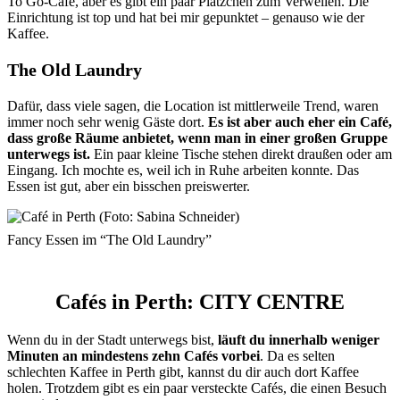
To Go-Café, aber es gibt ein paar Plätzchen zum Verweilen. Die
Einrichtung ist top und hat bei mir gepunktet – genauso wie der
Kaffee.
The Old Laundry
Dafür, dass viele sagen, die Location ist mittlerweile Trend, waren
immer noch sehr wenig Gäste dort.
Es ist aber auch eher ein Café,
dass große Räume anbietet, wenn man in einer großen Gruppe
unterwegs ist.
Ein paar kleine Tische stehen direkt draußen oder am
Eingang. Ich mochte es, weil ich in Ruhe arbeiten konnte. Das
Essen ist gut, aber ein bisschen preiswerter.
Fancy Essen im “The Old Laundry”
Cafés in Perth: CITY CENTRE
Wenn du in der Stadt unterwegs bist,
läuft du innerhalb weniger
Minuten an mindestens zehn Cafés vorbei
. Da es selten
schlechten Kaffee in Perth gibt, kannst du dir auch dort Kaffee
holen. Trotzdem gibt es ein paar versteckte Cafés, die einen Besuch