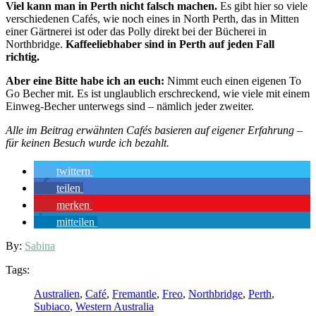
Viel kann man in Perth nicht falsch machen.
Es gibt hier so viele
verschiedenen Cafés, wie noch eines in North Perth, das in Mitten
einer Gärtnerei ist oder das Polly direkt bei der Bücherei in
Northbridge.
Kaffeeliebhaber sind in Perth auf jeden Fall
richtig.
Aber eine Bitte habe ich an euch:
Nimmt euch einen eigenen To
Go Becher mit. Es ist unglaublich erschreckend, wie viele mit einem
Einweg-Becher unterwegs sind – nämlich jeder zweiter.
Alle im Beitrag erwähnten Cafés basieren auf eigener Erfahrung –
für keinen Besuch wurde ich bezahlt.
twittern
teilen
merken
mitteilen
By:
Sabina
Tags:
Australien
,
Café
,
Fremantle
,
Freo
,
Northbridge
,
Perth
,
Subiaco
,
Western Australia