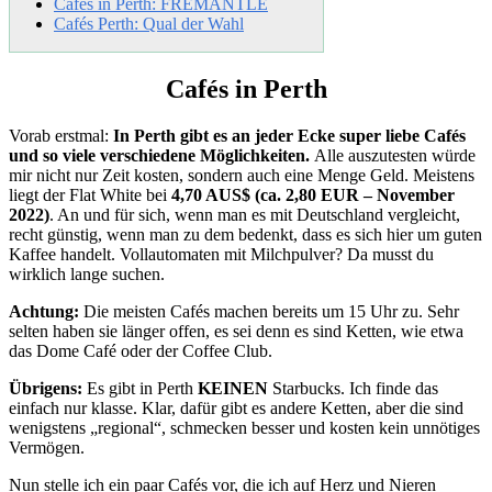
Cafés in Perth: FREMANTLE
Cafés Perth: Qual der Wahl
Cafés in Perth
Vorab erstmal:
In Perth gibt es an jeder Ecke super liebe Cafés
und so viele verschiedene Möglichkeiten.
Alle auszutesten würde
mir nicht nur Zeit kosten, sondern auch eine Menge Geld. Meistens
liegt der Flat White bei
4,70 AUS$ (ca. 2,80 EUR – November
2022)
. An und für sich, wenn man es mit Deutschland vergleicht,
recht günstig, wenn man zu dem bedenkt, dass es sich hier um guten
Kaffee handelt. Vollautomaten mit Milchpulver? Da musst du
wirklich lange suchen.
Achtung:
Die meisten Cafés machen bereits um 15 Uhr zu. Sehr
selten haben sie länger offen, es sei denn es sind Ketten, wie etwa
das Dome Café oder der Coffee Club.
Übrigens:
Es gibt in Perth
KEINEN
Starbucks. Ich finde das
einfach nur klasse. Klar, dafür gibt es andere Ketten, aber die sind
wenigstens „regional“, schmecken besser und kosten kein unnötiges
Vermögen.
Nun stelle ich ein paar Cafés vor, die ich auf Herz und Nieren