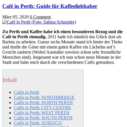
Café in Perth: Guide für Kaffeeliebhaber
März 05, 2020
0 Comment
Zu Perth und Kaffee habe ich einen besonderen Bezug und die
Café in Perth einmalig.
2011 hatte ich nämlich das Glück dort als
Barista zu arbeiten. Ganze sechs Monate stand ich hinter der Theke
und durfte die Gäste mit einem guten Kaffee ein Lächelns auf’s
Gesicht zaubern (Wobei Australier sowieso schon sehr freundliche
Menschen sind). Insgesamt war ich nun schon neun Monate in der
Stadt und habe mich durch die verschiedenen Cafés getrunken.
Inhalt
Cafés in Perth
Cafés in Perth: NORTHBRIDGE
Cafés in Perth: NORTH PERTH
Cafés in Perth: CITY CENTRE
Cafés in Perth: WEST PERTH
Cafés in Perth: SOUTH PERTH
Cafés in Perth: SUBIACO