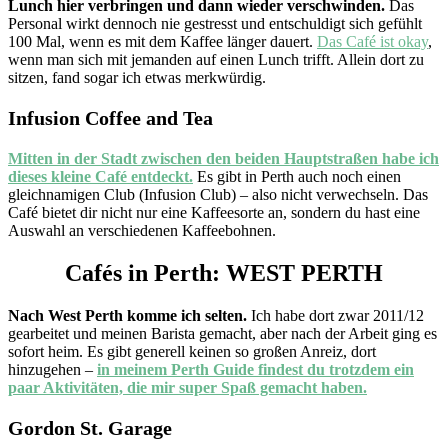
Lunch hier verbringen und dann wieder verschwinden.
Das
Personal wirkt dennoch nie gestresst und entschuldigt sich gefühlt
100 Mal, wenn es mit dem Kaffee länger dauert.
Das Café ist okay
,
wenn man sich mit jemanden auf einen Lunch trifft. Allein dort zu
sitzen, fand sogar ich etwas merkwürdig.
Infusion Coffee and Tea
Mitten in der Stadt zwischen den beiden Hauptstraßen habe ich
dieses kleine Café entdeckt.
Es gibt in Perth auch noch einen
gleichnamigen Club (Infusion Club) – also nicht verwechseln. Das
Café bietet dir nicht nur eine Kaffeesorte an, sondern du hast eine
Auswahl an verschiedenen Kaffeebohnen.
Cafés in Perth: WEST PERTH
Nach West Perth komme ich selten.
Ich habe dort zwar 2011/12
gearbeitet und meinen Barista gemacht, aber nach der Arbeit ging es
sofort heim. Es gibt generell keinen so großen Anreiz, dort
hinzugehen –
in meinem Perth Guide findest du trotzdem ein
paar Aktivitäten, die mir super Spaß gemacht haben.
Gordon St. Garage