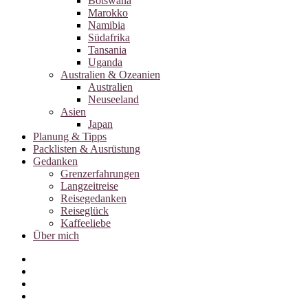
Botswana
Marokko
Namibia
Südafrika
Tansania
Uganda
Australien & Ozeanien
Australien
Neuseeland
Asien
Japan
Planung & Tipps
Packlisten & Ausrüstung
Gedanken
Grenzerfahrungen
Langzeitreise
Reisegedanken
Reiseglück
Kaffeeliebe
Über mich