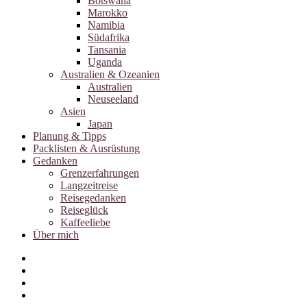
Botswana
Marokko
Namibia
Südafrika
Tansania
Uganda
Australien & Ozeanien
Australien
Neuseeland
Asien
Japan
Planung & Tipps
Packlisten & Ausrüstung
Gedanken
Grenzerfahrungen
Langzeitreise
Reisegedanken
Reiseglück
Kaffeeliebe
Über mich