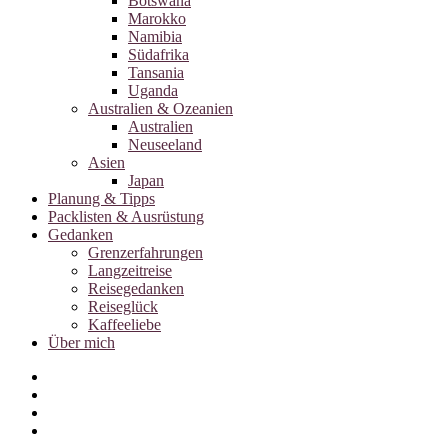
Botswana
Marokko
Namibia
Südafrika
Tansania
Uganda
Australien & Ozeanien
Australien
Neuseeland
Asien
Japan
Planung & Tipps
Packlisten & Ausrüstung
Gedanken
Grenzerfahrungen
Langzeitreise
Reisegedanken
Reiseglück
Kaffeeliebe
Über mich