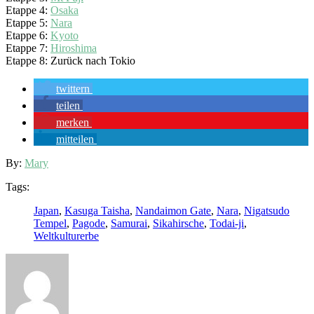
Etappe 4:
Osaka
Etappe 5:
Nara
Etappe 6:
Kyoto
Etappe 7:
Hiroshima
Etappe 8: Zurück nach Tokio
twittern
teilen
merken
mitteilen
By:
Mary
Tags:
Japan
,
Kasuga Taisha
,
Nandaimon Gate
,
Nara
,
Nigatsudo
Tempel
,
Pagode
,
Samurai
,
Sikahirsche
,
Todai-ji
,
Weltkulturerbe