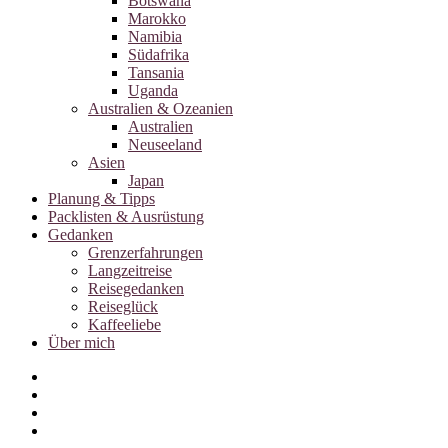
Botswana
Marokko
Namibia
Südafrika
Tansania
Uganda
Australien & Ozeanien
Australien
Neuseeland
Asien
Japan
Planung & Tipps
Packlisten & Ausrüstung
Gedanken
Grenzerfahrungen
Langzeitreise
Reisegedanken
Reiseglück
Kaffeeliebe
Über mich