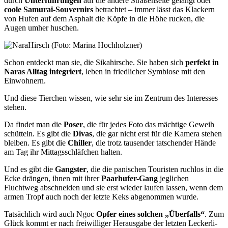
durch
Unterführungen
auf die andere Straßenseite gelangt oder
coole Samurai-Souvernirs
betrachtet – immer lässt das Klackern
von Hufen auf dem Asphalt die Köpfe in die Höhe rucken, die
Augen umher huschen.
Schon entdeckt man sie, die Sikahirsche. Sie haben sich
perfekt in
Naras Alltag integriert
, leben in friedlicher Symbiose mit den
Einwohnern.
Und diese Tierchen wissen, wie sehr sie im Zentrum des Interesses
stehen.
Da findet man die
Poser
, die für jedes Foto das mächtige Geweih
schütteln. Es gibt die
Divas
, die gar nicht erst für die Kamera stehen
bleiben. Es gibt die
Chiller
, die trotz tausender tatschender Hände
am Tag ihr Mittagsschläfchen halten.
Und es gibt die
Gangster
, die die panischen Touristen ruchlos in die
Ecke drängen, ihnen mit ihrer
Paarhufer-Gang
jeglichen
Fluchtweg abschneiden und sie erst wieder laufen lassen, wenn dem
armen Tropf auch noch der letzte Keks abgenommen wurde.
Tatsächlich wird auch Ngoc
Opfer eines solchen „Überfalls“
. Zum
Glück kommt er nach freiwilliger Herausgabe der letzten Leckerli-