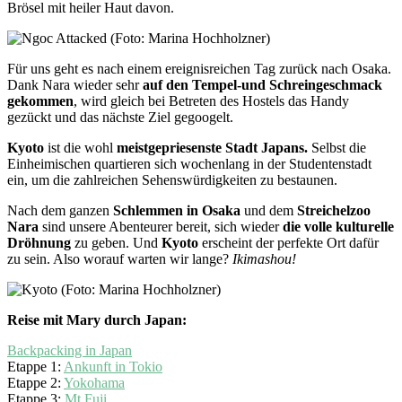
Brösel mit heiler Haut davon.
Für uns geht es nach einem ereignisreichen Tag zurück nach Osaka.
Dank Nara wieder sehr
auf den Tempel-und Schreingeschmack
gekommen
, wird gleich bei Betreten des Hostels das Handy
gezückt und das nächste Ziel gegoogelt.
Kyoto
ist die wohl
meistgepriesenste Stadt Japans.
Selbst die
Einheimischen quartieren sich wochenlang in der Studentenstadt
ein, um die zahlreichen Sehenswürdigkeiten zu bestaunen.
Nach dem ganzen
Schlemmen in Osaka
und dem
Streichelzoo
Nara
sind unsere Abenteurer bereit, sich wieder
die volle kulturelle
Dröhnung
zu geben. Und
Kyoto
erscheint der perfekte Ort dafür
zu sein. Also worauf warten wir lange?
Ikimashou!
Reise mit Mary durch Japan:
Backpacking in Japan
Etappe 1:
Ankunft in Tokio
Etappe 2:
Yokohama
Etappe 3:
Mt Fuji