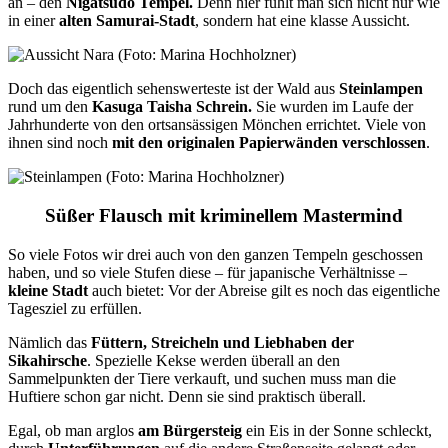
an – den
Nigatsudo Tempel.
Denn hier fühlt man sich nicht nur wie
in einer
alten Samurai-Stadt
, sondern hat eine klasse Aussicht.
Doch das eigentlich sehenswerteste ist der Wald aus
Steinlampen
rund um den
Kasuga Taisha Schrein.
Sie wurden im Laufe der
Jahrhunderte von den ortsansässigen Mönchen errichtet. Viele von
ihnen sind noch
mit den originalen Papierwänden verschlossen
.
Süßer Flausch mit kriminellem Mastermind
So viele Fotos wir drei auch von den ganzen Tempeln geschossen
haben, und so viele Stufen diese – für japanische Verhältnisse –
kleine Stadt
auch bietet: Vor der Abreise gilt es noch das eigentliche
Tagesziel zu erfüllen.
Nämlich das
Füttern, Streicheln und Liebhaben der
Sikahirsche
. Spezielle Kekse werden überall an den
Sammelpunkten der Tiere verkauft, und suchen muss man die
Huftiere schon gar nicht. Denn sie sind praktisch überall.
Egal, ob man arglos
am Bürgersteig
ein Eis in der Sonne schleckt,