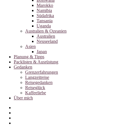
Botswana
Marokko
Namibia
Südafrika
Tansania
Uganda
Australien & Ozeanien
Australien
Neuseeland
Asien
Japan
Planung & Tipps
Packlisten & Ausrüstung
Gedanken
Grenzerfahrungen
Langzeitreise
Reisegedanken
Reiseglück
Kaffeeliebe
Über mich