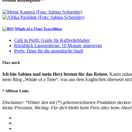
Perfekte Reisebegleiter *
Whale of a Time Travelblog
Café in Perth: Guide für Kaffeeliebhaber
Rückblick Langzeitreise: 10 Monate unterwegs
Perth: Tipps für die australische Stadt
Über mich
Ich bin Sabina und mein Herz brennt für das Reisen.
Kaum zuhause
mein Blog „Whale of a Time“, was aus dem Englischen übersetzt nichts
* Affiliate Links
Disclaimer: *Hinter den mit (*) gekennzeichneten Produkten stecken s
kleine Provision. Wichtig: Für dich bleibt beim Preis alles beim Alten!