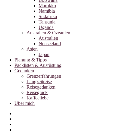
Botswana
Marokko
Namibia
Südafrika
Tansania
Uganda
Australien & Ozeanien
Australien
Neuseeland
Asien
Japan
Planung & Tipps
Packlisten & Ausrüstung
Gedanken
Grenzerfahrungen
Langzeitreise
Reisegedanken
Reiseglück
Kaffeeliebe
Über mich