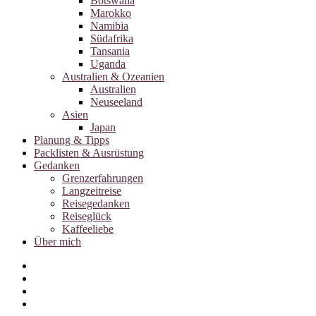
Botswana
Marokko
Namibia
Südafrika
Tansania
Uganda
Australien & Ozeanien
Australien
Neuseeland
Asien
Japan
Planung & Tipps
Packlisten & Ausrüstung
Gedanken
Grenzerfahrungen
Langzeitreise
Reisegedanken
Reiseglück
Kaffeeliebe
Über mich